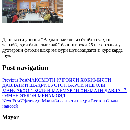
Дарс таҳти унвони “Ваҳдати миллӣ: аз бунёди сулҳ то
ташаббусҳои байналмилалӣ” бо иштироки 25 нафар занону
духтарони фаъоли шаҳр манзури шунавандагони курс карда
шуд.
Post navigation
Previous Post
МАҚОМОТИ ИҶРОИЯИ ҲОКИМИЯТИ
ДАВЛАТИИ ШАҲРИ БӮСТОН БАРОИ ИШҒОЛИ
МАНСАБҲОИ ХОЛИИ МАЪМУРИИ ХИЗМАТИ ДАВЛАТӢ
ОЗМУН ЭЪЛОН МЕНАМОЯД
Next Post
Ифтитоҳи Мактаби санъати шаҳри Бӯстон баъди
навсозӣ
Mayor