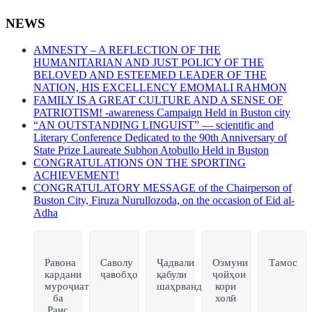
NEWS
AMNESTY – A REFLECTION OF THE
HUMANITARIAN AND JUST POLICY OF THE
BELOVED AND ESTEEMED LEADER OF THE
NATION, HIS EXCELLENCY EMOMALI RAHMON
FAMILY IS A GREAT CULTURE AND A SENSE OF
PATRIOTISM! -awareness Campaign Held in Buston city
“AN OUTSTANDING LINGUIST” — scientific and
Literary Conference Dedicated to the 90th Anniversary of
State Prize Laureate Subhon Atobullo Held in Buston
CONGRATULATIONS ON THE SPORTING
ACHIEVEMENT!
CONGRATULATORY MESSAGE of the Chairperson of
Buston City, Firuza Nurullozoda, on the occasion of Eid al-
Adha
Равона
Саволу
Ҷадвали
Озмуни
Тамос
кардани
ҷавобҳо
қабули
ҷойҳои
муроҷиат
шаҳрвандон
кори
ба
холӣ
Раис