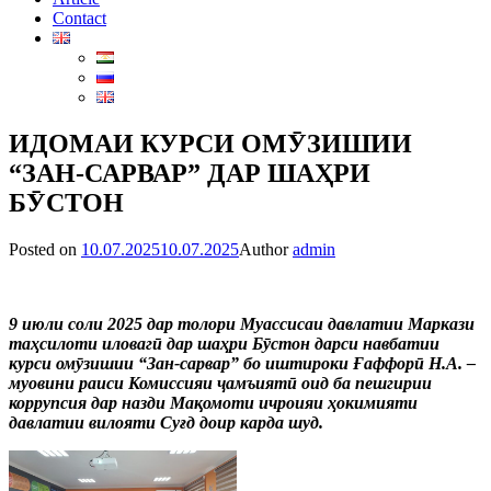
Contact
ИДОМАИ КУРСИ ОМӮЗИШИИ
“ЗАН-САРВАР” ДАР ШАҲРИ
БӮСТОН
Posted on
10.07.2025
10.07.2025
Author
admin
9 июли соли 2025 дар толори Муассисаи давлатии Маркази
таҳсилоти иловагӣ дар шаҳри Бӯстон дарси навбатии
курси омӯзишии “Зан-сарвар” бо иштироки Ғаффорӣ Н.А. –
муовини раиси Комиссияи ҷамъиятӣ оид ба пешгирии
коррупсия дар назди Мақомоти ичроияи ҳокимияти
давлатии вилояти Суғд доир карда шуд.