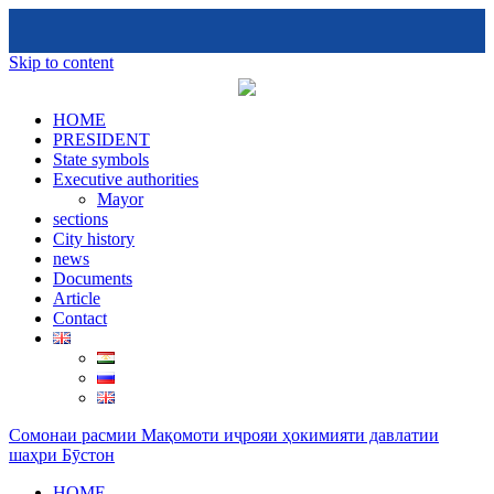
Skip to content
HOME
PRESIDENT
State symbols
Executive authorities
Mayor
sections
City ​​history
news
Documents
Article
Contact
Сомонаи расмии Мақомоти иҷрояи ҳокимияти давлатии
шаҳри Бӯстон
HOME