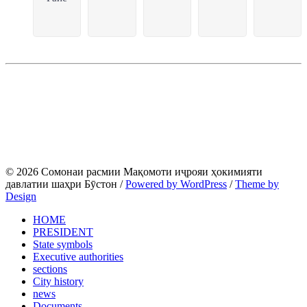
© 2026 Сомонаи расмии Мақомоти иҷрояи ҳокимияти
давлатии шаҳри Бӯстон
/
Powered by WordPress
/
Theme by
Design
HOME
PRESIDENT
State symbols
Executive authorities
sections
City ​​history
news
Documents