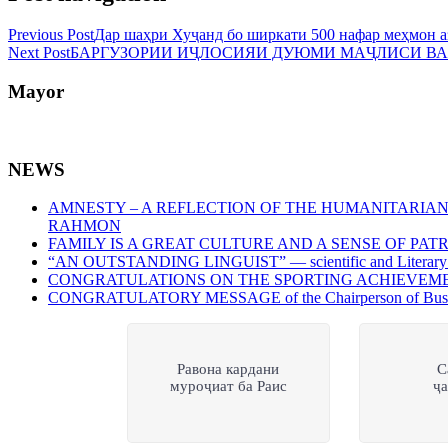
Previous Post
Дар шаҳри Хуҷанд бо ширкати 500 нафар меҳмон а
Next Post
БАРГУЗОРИИ ИҶЛОСИЯИ ДУЮМИ МАҶЛИСИ В
Mayor
NEWS
AMNESTY – A REFLECTION OF THE HUMANITARIAN
RAHMON
FAMILY IS A GREAT CULTURE AND A SENSE OF PATRIOTIS
“AN OUTSTANDING LINGUIST” — scientific and Literary Confe
CONGRATULATIONS ON THE SPORTING ACHIEVEM
CONGRATULATORY MESSAGE of the Chairperson of Buston Cit
Равона кардани
С
муроҷиат ба Раис
ҷ