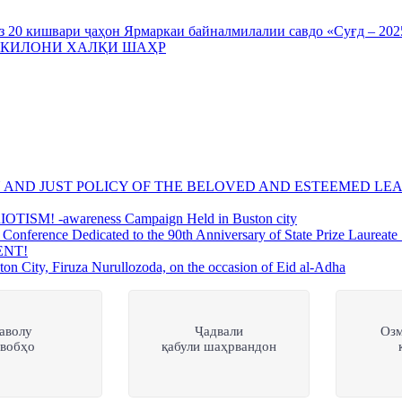
з 20 кишвари ҷаҳон Ярмаркаи байналмилалии савдо «Суғд – 202
АКИЛОНИ ХАЛҚИ ШАҲР
 AND JUST POLICY OF THE BELOVED AND ESTEEMED LEA
M! -awareness Campaign Held in Buston city
rence Dedicated to the 90th Anniversary of State Prize Laureate 
ENT!
y, Firuza Nurullozoda, on the occasion of Eid al-Adha
аволу
Ҷадвали
Оз
авобҳо
қабули шаҳрвандон