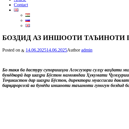
Contact
БОЗДИД АЗ ИНШООТИ ТАЪИНОТИ
Posted on
14.06.2025
14.06.2025
Author
admin
Бо такя ба дастуру супоришҳои Асосгузори сулҳу ваҳдати 
бунёдкорӣ дар шаҳри Бӯстон намояндаи Ҳукумати Ҷумҳурии 
Тоҷикистон дар шаҳри Бӯстон, директори муассисаи давлат
барқарорсозӣ ва бунёди иншооти таъиноти гуногун боздид ба