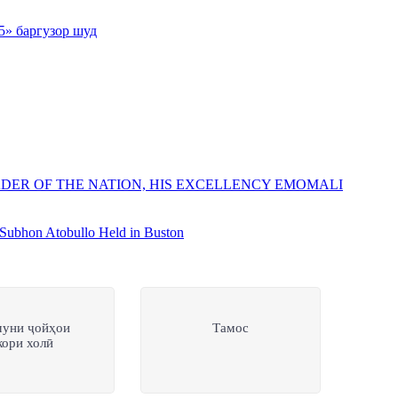
5» баргузор шуд
DER OF THE NATION, HIS EXCELLENCY EMOMALI
Subhon Atobullo Held in Buston
муни ҷойҳои
Тамос
кори холӣ