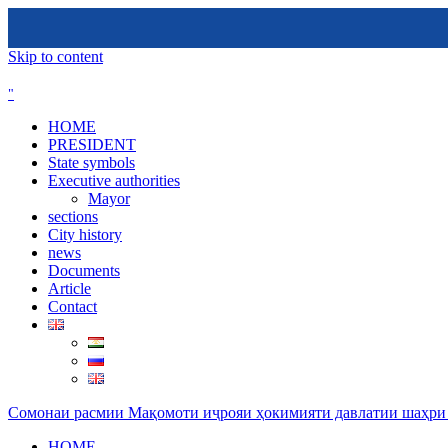
Skip to content
HOME
PRESIDENT
State symbols
Executive authorities
Mayor
sections
City ​​history
news
Documents
Article
Contact
Сомонаи расмии Мақомоти иҷрояи ҳокимияти давлатии шаҳри
HOME