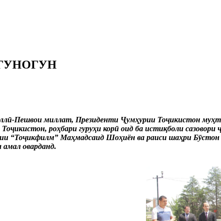
 ГУНОГУН
миллӣ-Пешвои миллат, Президенти Ҷумҳурии Тоҷикистон муҳт
Тоҷикистон, роҳбари гуруҳи корӣ оид ба истиқболи сазовори
ии “Тоҷикфилм” Маҳмадсаид Шоҳиён ва раиси шаҳри Бӯстон Ф
 амал оварданд.