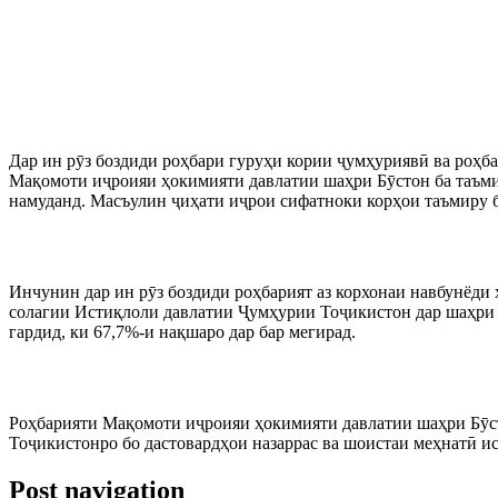
Дар ин рӯз боздиди роҳбари гуруҳи кории ҷумҳуриявӣ ва роҳба
Мақомоти иҷроияи ҳокимияти давлатии шаҳри Бӯстон ба таъмир
намуданд. Масъулин ҷиҳати иҷрои сифатноки корҳои таъмиру б
Инчунин дар ин рӯз боздиди роҳбарият аз корхонаи навбунёди 
солагии Истиқлоли давлатии Ҷумҳурии Тоҷикистон дар шаҳри Бӯ
гардид, ки 67,7%-и нақшаро дар бар мегирад.
Роҳбарияти Мақомоти иҷроияи ҳокимияти давлатии шаҳри Бӯст
Тоҷикистонро бо дастовардҳои назаррас ва шоистаи меҳнатӣ и
Post navigation