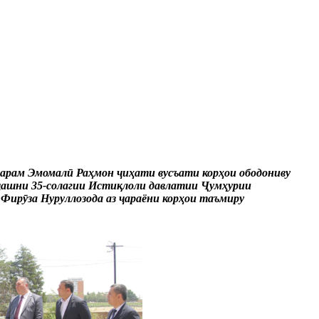
арам Эмомалӣ Раҳмон ҷиҳати вусъати корҳои ободониву
 ҷашни 35-солагии Истиқлоли давлатии Ҷумҳурии
ирӯза Нуруллозода аз ҷараёни корҳои таъмиру