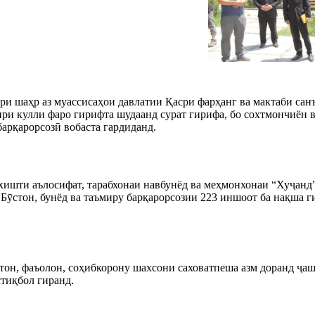
ри шаҳр аз муассисаҳои давлатии Қасри фарҳанг ва мактаби сан
и кулли фаро гирифта шудаанд сурат гирифа, бо сохтмончиён в
арқарорсозӣ вобаста гардиданд.
хишти аълосифат, тарабхонаи навбунёд ва меҳмонхонаи “Хуҷанд”
стон, бунёд ва таъмиру барқарорсозии 223 иншоот ба нақша гир
он, фаъолон, соҳибкорону шахсони саховатпеша азм доранд ҷа
стиқбол гиранд.