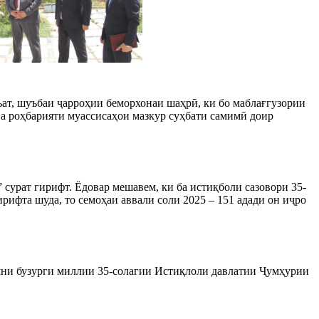
ъат, шуъбаи ҷарроҳии беморхонаи шаҳрӣ, ки бо маблағгузории
а роҳбарияти муассисаҳои мазкур суҳбати самимӣ доир
 сурат гирифт. Ёдовар мешавем, ки ба истиқболи сазовори 35-
ифта шуда, то семоҳаи аввали соли 2025 – 151 адади он иҷро
шни бузурги миллии 35-солагии Истиқлоли давлатии Ҷумҳурии