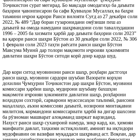
Тоҷикистон сурат мегирад. Бо мақсади омодагиҳо ба даъвати
баҳории ҷавонписарон ба сафи Қувваҳои Мусаллаҳ ва баҳри
таъмини иҷрои қарори Раиси вилояти Суғд аз 27 декабри соли
2022, № 489 “Дар бораи гузаронидани омӯзиши пеш аз
даъватӣ ва омода намудани шаҳрвандони соли таваллудашон
1996 – 2005 ба хизмати ҳарбӣ дар даъвати баҳории соли 2023”
ва қарори раиси шаҳри Бӯстон аз 30 декабри соли 2022, № 306
1 феврали соли 2023 таҳти раёсати раиси шаҳри Бӯстон
Мавсума Муинӣ дар толори мақомоти иҷроияи ҳокимияти
давлатии шаҳри Бӯстон ситоди корӣ доир карда шуд.
Дар кори ситод муовинони раиси шаҳр, роҳбари дастгоҳи
раиси шаҳр, муовини сардори шуъбаи Вазорати корҳои
дохилии Ҷумҳурии Тоҷикистон дар шаҳри Бӯстон, муовини
комиссари ҳарбии шаҳр, мудирони шуъбаву бахшҳои
мақомоти иҷроияи ҳокимияти давлатии шаҳр, роҳбарони
воҳидҳои сохторӣ, сарварони муассисаҳои таълимӣ, раисони
маҳаллаҳо, аъзои комиссияи даъватӣ, нозирони минтақавии
милитсия, кормандони комиссариати ҳарбӣ ва дигар шахсони
ба рӯзномаи машварат алоқаманд ширкат варзиданд.
Нахуст раиси шаҳр суханронӣ намуда, зикр кард, ки, ҳимояи
манфиати давлат, таҳкими истиқлолият, амният ва иқтидори
мудофиавии он вазифаи муқаддаси шаҳрванд аст. Воқеан, дар
замони соҳибистиқлолии кишвар зери роҳбарии бевоситаи