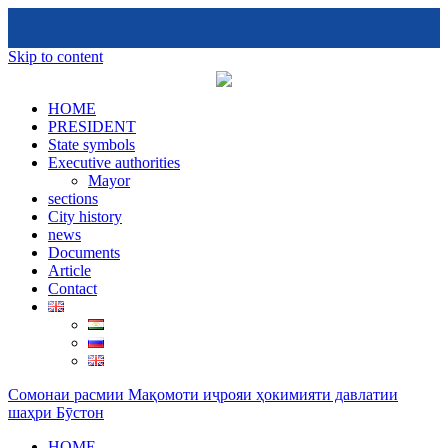
Skip to content
HOME
PRESIDENT
State symbols
Executive authorities
Mayor
sections
City ​​history
news
Documents
Article
Contact
Сомонаи расмии Мақомоти иҷрояи ҳокимияти давлатии
шаҳри Бӯстон
HOME