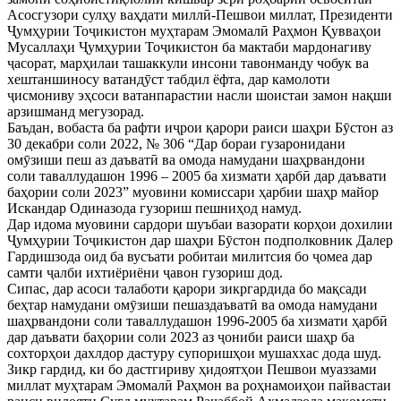
Асосгузори сулҳу ваҳдати миллӣ-Пешвои миллат, Президенти
Ҷумҳурии Тоҷикистон муҳтарам Эмомалӣ Раҳмон Қувваҳои
Мусаллаҳи Ҷумҳурии Тоҷикистон ба мактаби мардонагиву
ҷасорат, марҳилаи ташаккули инсони тавонманду чобук ва
хештаншиносу ватандӯст табдил ёфта, дар камолоти
ҷисмониву эҳсоси ватанпарастии насли шоистаи замон нақши
арзишманд мегузорад.
Баъдан, вобаста ба рафти иҷрои қарори раиси шаҳри Бӯстон аз
30 декабри соли 2022, № 306 “Дар бораи гузаронидани
омӯзиши пеш аз даъватӣ ва омода намудани шаҳрвандони
соли таваллудашон 1996 – 2005 ба хизмати ҳарбӣ дар даъвати
баҳории соли 2023” муовини комиссари ҳарбии шаҳр майор
Искандар Одиназода гузориш пешниҳод намуд.
Дар идома муовини сардори шуъбаи вазорати корҳои дохилии
Ҷумҳурии Тоҷикистон дар шаҳри Бӯстон подполковник Далер
Гардишзода оид ба вусъати робитаи милитсия бо ҷомеа дар
самти ҷалби ихтиёриёни ҷавон гузориш дод.
Сипас, дар асоси талаботи қарори зикргардида бо мақсади
беҳтар намудани омӯзиши пешаздаъватӣ ва омода намудани
шаҳрвандони соли таваллудашон 1996-2005 ба хизмати ҳарбӣ
дар даъвати баҳории соли 2023 аз ҷониби раиси шаҳр ба
сохторҳои дахлдор дастуру супоришҳои мушаххас дода шуд.
Зикр гардид, ки бо дастгириву ҳидоятҳои Пешвои муаззами
миллат муҳтарам Эмомалӣ Раҳмон ва роҳнамоиҳои пайвастаи