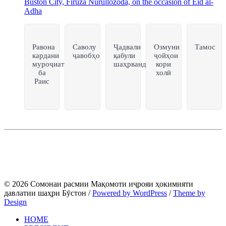
Buston City, Firuza Nurullozoda, on the occasion of Eid al-
Adha
Равона
Саволу
Ҷадвали
Озмуни
Тамос
кардани
ҷавобҳо
қабули
ҷойҳои
муроҷиат
шаҳрвандон
кори
ба
холӣ
Раис
© 2026 Сомонаи расмии Мақомоти иҷрояи ҳокимияти
давлатии шаҳри Бӯстон
/
Powered by WordPress
/
Theme by
Design
HOME