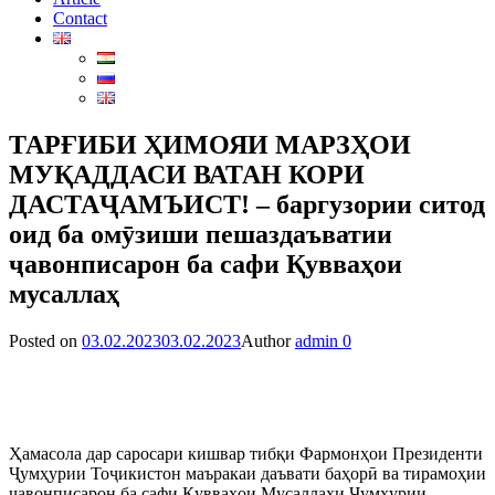
Contact
ТАРҒИБИ ҲИМОЯИ МАРЗҲОИ
МУҚАДДАСИ ВАТАН КОРИ
ДАСТАҶАМЪИСТ! – баргузории ситод
оид ба омӯзиши пешаздаъватии
ҷавонписарон ба сафи Қувваҳои
мусаллаҳ
Posted on
03.02.2023
03.02.2023
Author
admin
0
Ҳамасола дар саросари кишвар тибқи Фармонҳои Президенти
Ҷумҳурии Тоҷикистон маъракаи даъвати баҳорӣ ва тирамоҳии
ҷавонписарон ба сафи Қувваҳои Мусаллаҳи Ҷумҳурии