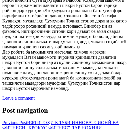
раиси вилояти Суғд муҳтарам Раҷаббой Аҳмадзода мақомоти
иҷроияи ҳокимияти давлатии шаҳри Бӯстон барои тариқи
ройгон дар курсҳои кӯтоҳмуддати ронандагӣ ба таҳсил фаро
гирифтани ихтиёриёни ҷавон, хоҳиши пайвастан ба сафи
Қувваҳои мусаллаҳи Ҷумҳурии Тоҷикистонро доранд як қатор
тадбирҳоро роҳандозӣ намуда истодааст. Бинобар ин аз
фаъолон, иштирокчиёни ситоди корӣ даъват ба амал оварда
шуд, ки имтиёзҳои мавҷударо зимни мулоқот бо волидайн ва
ҷавонони синни даъватӣ шарҳу тавзеҳ дода, ҷиҳати соҳибкасб
намудани ҷавонон саҳмгузорӣ намоянд.
Дар робита ба муҳимияти масъалаи ҳимояи марзҳои
муқаддаси Ватан мақомоти иҷроияи ҳокимияти давлатии
шаҳри Бӯстон бори дигар аз кулли сокинону меҳмонони шаҳр,
ҷавонони синну соли даъватӣ хоҳиш менамояд, ки ҷиҳати
номнавис намудани ҷавонписарони синну соли даъватӣ дар
курсҳои кӯтоҳмуддати ронандагӣ ба комиссариати ҳарбӣ ва
ташкилоти мададгори мудофиаи Ҷумҳурии Тоҷикистон дар
шаҳри Бӯстон муроҷиат намоянд.
Leave a comment
Post navigation
Previous Post
ИФТИТОҲИ КЛУБИ ИННОВАТСИОНӢ ВА
ФИТНЕСИ “КРОКУС ФИТНЕС” ДАР НОҲИЯИ